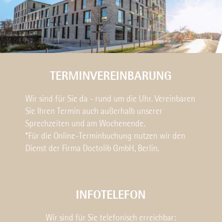
TERMINVEREINBARUNG
Wir sind für Sie da - rund um die Uhr. Vereinbaren
Sie Ihren Termin auch außerhalb unserer
Sprechzeiten und am Wochenende.
*Für die Online-Terminbuchung nutzen wir den
Dienst der Firma Doctolib GmbH, Berlin.
INFOTELEFON
Wir sind für Sie telefonisch erreichbar: