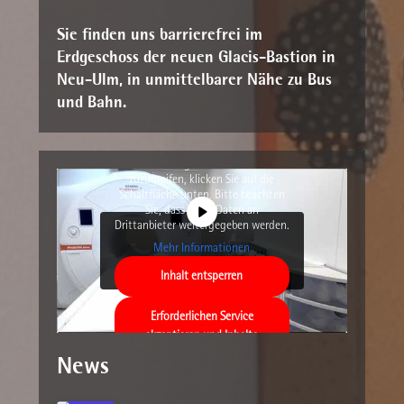
Sie finden uns barrierefrei im
Erdgeschoss der neuen Glacis-Bastion in
Neu-Ulm, in unmittelbarer Nähe zu Bus
und Bahn.
Sie sehen gerade einen
Platzhalterinhalt von
YouTube
. Um
auf den eigentlichen Inhalt
zuzugreifen, klicken Sie auf die
Schaltfläche unten. Bitte beachten
Sie, dass dabei Daten an
Drittanbieter weitergegeben werden.
Mehr Informationen
Inhalt entsperren
Erforderlichen Service
akzeptieren und Inhalte
entsperren
News