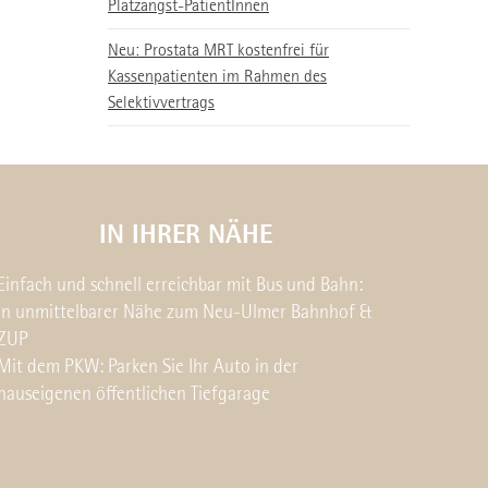
Platzangst-PatientInnen
Neu: Prostata MRT kostenfrei für
Kassenpatienten im Rahmen des
Selektivvertrags
IN IHRER NÄHE
Einfach und schnell erreichbar mit Bus und Bahn:
in unmittelbarer Nähe zum Neu-Ulmer Bahnhof &
ZUP
Mit dem PKW: Parken Sie Ihr Auto in der
hauseigenen öffentlichen Tiefgarage